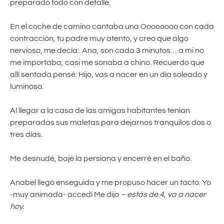
preparado todo con detalle.
En el coche de camino cantaba una Oooooooo con cada
contracción, tu padre muy atento, y creo que algo
nervioso, me decía: Ana, son cada 3 minutos… a mi no
me importaba, casi me sonaba a chino. Recuerdo que
allí sentada pensé: Hijo, vas a nacer en un día soleado y
luminoso.
Al llegar a la casa de las amigas habitantes tenian
preparadas sus maletas para dejarnos tranquilos dos o
tres días.
Me desnudé, bajé la persiana y encerré en el baño.
Anabel llegó enseguida y me propuso hacer un tacto. Yo
-muy animada- accedí Me dijo
– estás de 4, va a nacer
hoy.